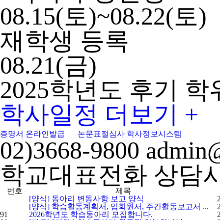
08.15(토)~08.22(토)
재학생 등록
08.21(금)
2025학년도 후기 
학사일정 더보기 +
증명서 온라인발급
논문표절심사
학사정보시스템
02)3668-9800
admin@
학교대표전화 상담시간 0
번호
제목
[양식] 동아리 변동사항 보고 양식
[양식] 학습활동계획서, 입회원서, 주간활동보고서 ...
91
2026학년도 학습동아리 모집합니다.